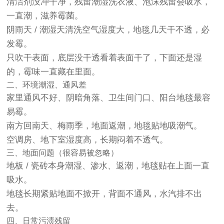
清洁剂没冲干净，残留潮湿
洗衣液、泡沫残留会吸水，
一直潮，滋养霉菌。
阴雨天 / 潮湿天清洗
空气湿度大，地毯几天干不透，必
发霉。
只吹干表面，底层没干透
看着表面干了，下面还是湿
的，霉味一直藏在里面。
二、环境潮湿、通风差
家里
通风不好、阴暗角落、卫生间门口、阳台
地毯最容
易霉。
南方回南天、梅雨季，地面返潮，地毯贴地吸潮气。
空调房、地下室湿度高，长期闷着不透气。
三、地面问题（很容易被忽略）
地板 / 瓷砖
本身潮湿、渗水、返潮
，地毯贴在上面一直
吸水。
地毯长期
紧贴地面不掀开
，背面不通风，水汽排不出
去。
四、日常污渍残留