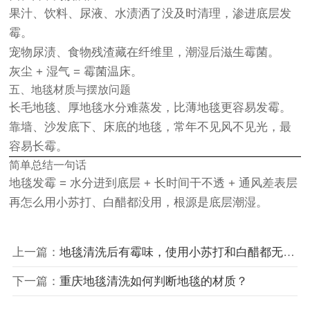
果汁、饮料、尿液、水渍洒了
没及时清理
，渗进底层发
霉。
宠物尿渍、食物残渣藏在纤维里，潮湿后滋生霉菌。
灰尘 + 湿气 = 霉菌温床。
五、地毯材质与摆放问题
长毛地毯、厚地毯
水分难蒸发，比薄地毯更容易发霉。
靠墙、沙发底下、床底的地毯，常年不见风不见光，最
容易长霉。
简单总结一句话
地毯发霉 = 水分进到底层 + 长时间干不透 + 通风差
表层
再怎么用小苏打、白醋都没用，根源是
底层潮湿
。
上一篇：
地毯清洗后有霉味，使用小苏打和白醋都无法去除该怎么办？
下一篇：
重庆地毯清洗如何判断地毯的材质？