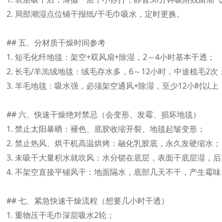
2. 局部潮湿点位铺干报纸/干毛巾吸水，定时更换。

## 五、分材质干燥时间参考

1. 短毛化纤地毯：架空+双风扇+除湿，2～4小时基本干透；

2. 长毛/羊羔绒地毯：绒毛存水多，6～12小时，中途梳毛2次；
3. 羊毛地毯：吸水强，必须架空通风+除湿，至少12小时以上
## 六、快速干燥绝对禁忌（会变形、发霉、损坏地毯）

1. 禁止太阳暴晒：褪色、底胶收缩开裂、地毯起皱变形；

2. 禁止热风、烘干机高温烘烤：融化乳胶底，永久发硬缩水；

3. 未吸干大量积水就吹风：水分锁在底层，表面干底层湿，后
4. 不架空直接平铺风干：地面隔水，底部几天不干，产生霉味。
## 七、紧急快速干燥流程（想要几小时干透）

1. 重物压干毛巾深层吸水2轮；
