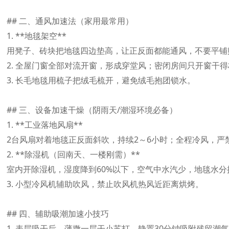
## 二、通风加速法（家用最常用）

1. **地毯架空**

用凳子、砖块把地毯四边垫高，让正反面都能通风，不要平铺
2. 全屋门窗全部对流开窗，形成穿堂风；密闭房间只开窗干得
3. 长毛地毯用梳子把绒毛梳开，避免绒毛抱团锁水。

## 三、设备加速干燥（阴雨天/潮湿环境必备）

1. **工业落地风扇**

2台风扇对着地毯正反面斜吹，持续2～6小时；全程冷风，严
2. **除湿机（回南天、一楼刚需）**

室内开除湿机，湿度降到60%以下，空气中水汽少，地毯水分
3. 小型冷风机辅助吹风，禁止吹风机热风近距离烘烤。

## 四、辅助吸潮加速小技巧

1. 表层吸干后，薄撒一层干小苏打，静置30分钟吸附残留潮气