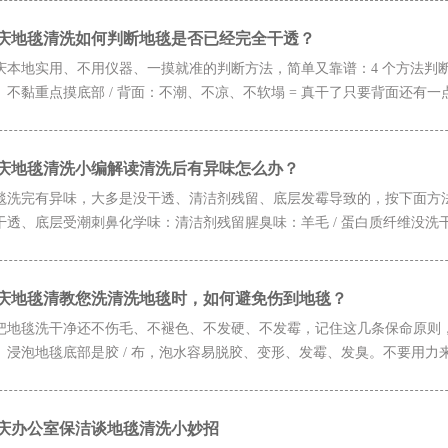
庆地毯清洗如何判断地毯是否已经完全干透？
庆本地实用、不用仪器、一摸就准的判断方法，简单又靠谱：4 个方法判断
、不黏重点摸底部 / 背面：不潮、不凉、不软塌 = 真干了只要背面还有一点点凉
庆地毯清洗小编解读清洗后有异味怎么办？
毯洗完有异味，大多是没干透、清洁剂残留、底层发霉导致的，按下面方
干透、底层受潮刺鼻化学味：清洁剂残留腥臭味：羊毛 / 蛋白质纤维没洗干
庆地毯清教您洗清洗地毯时，如何避免伤到地毯？
把地毯洗干净还不伤毛、不褪色、不发硬、不发霉，记住这几条保命原则，
、浸泡地毯底部是胶 / 布，泡水容易脱胶、变形、发霉、发臭。不要用力来
庆办公室保洁谈地毯清洗小妙招