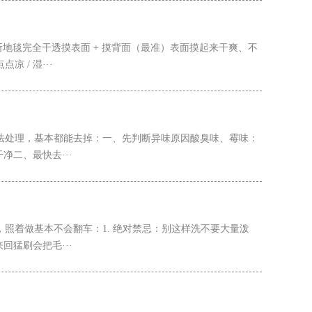
地毯完全干透摸表面 + 摸背面（最准）表面摸起来干爽、不
 / 湿···
法处理，基本都能去掉：一、先判断异味原因酸臭味、霉味：
净二、最快去···
照着做基本不会翻车：1. 绝对禁忌：别这样洗不要大量泼
回猛刷会把毛···