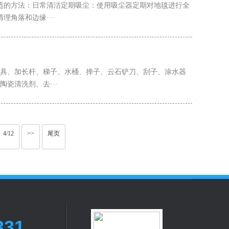
适的方法：日常清洁定期吸尘：使用吸尘器定期对地毯进行全
角落和边缘···
工具、加长杆、梯子、水桶、掸子、云石铲刀、刮子、涂水器
瓷清洗剂、去···
4/12
>>
尾页
331